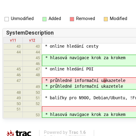
Unmodified
Added
Removed
Modified
SystemDescription
v11
v12
* online hledání cesty
43
43
44
44
* hlasová navigace krok za krokem
45
46
* online hledání POI
45
47
46
48
* průhledné informační u
a
kazetele
47
* průhledné informační u
kazetele
49
48
50
* balíčky pro N900, Debian/Ubuntu, !F
49
51
50
52
51
* hlasová navigace krok za krokem
53
Powered by
Trac 1.6