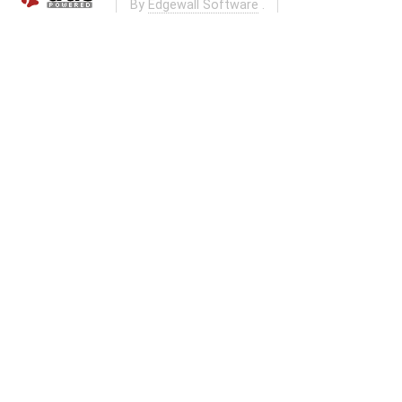
By
Edgewall Software
.