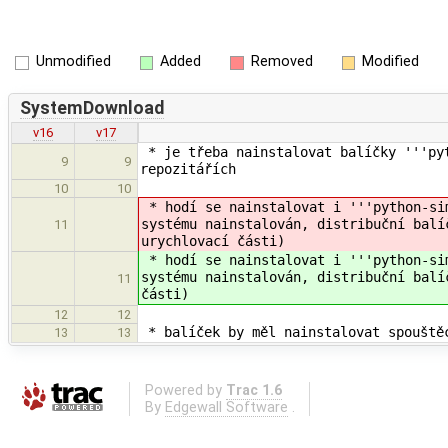
Unmodified
Added
Removed
Modified
SystemDownload
v16
v17
* je třeba nainstalovat balíčky '''pyt
9
9
repozitářích
10
10
* hodí se nainstalovat i '''python-si
systému nainstalován, distribuční bal
11
urychlovací části)
* hodí se nainstalovat i '''python-si
systému nainstalován, distribuční bal
11
části)
12
12
* balíček by měl nainstalovat spouště
13
13
Powered by
Trac 1.6
By
Edgewall Software
.