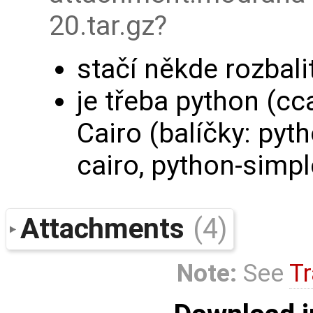
20.tar.gz
stačí někde rozbali
je třeba python (cc
Cairo (balíčky: pyt
cairo, python-simpl
Attachments
(4)
Note:
See
Tr