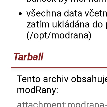
všechna data včetn
zatím ukládána do 
(/opt/modrana)
Tarball
Tento archiv obsahuj
modRany:
attachment:modrana-