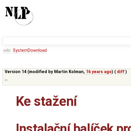
wiki:
SystemDownload
Version 14 (modified by
Martin Kolman
,
16 years ago
) (
diff
)
--
Ke stažení
Instalační balíček p