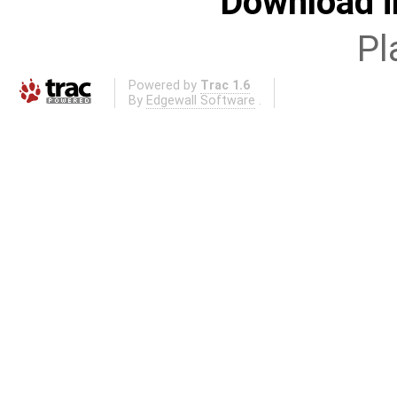
Download i
Pl
Powered by
Trac 1.6
By
Edgewall Software
.