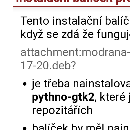
Tento instalační balí
když se zdá že funguj
attachment:modrana-
17-20.deb
je třeba nainstalov
pythno-gtk2
, které
repozitářích
balíček by měl nai