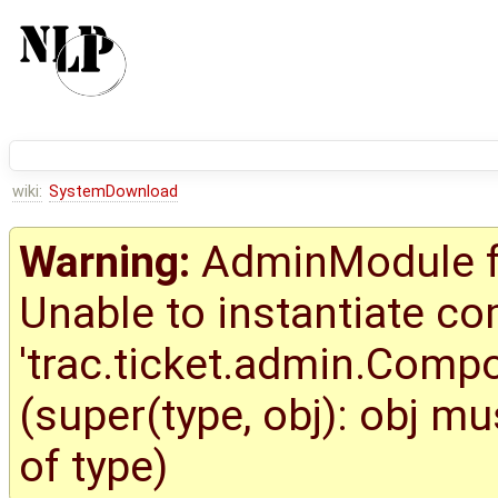
wiki:
SystemDownload
Warning:
AdminModule fa
Unable to instantiate c
'trac.ticket.admin.Com
(super(type, obj): obj m
of type)