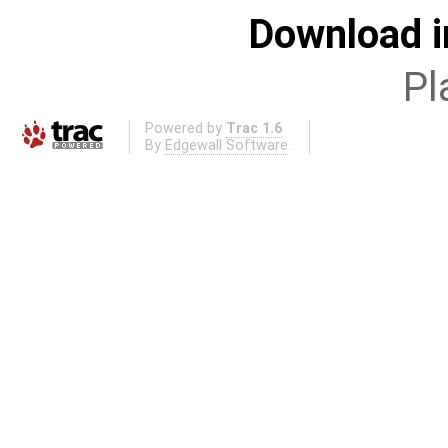
Download i
Pl
Powered by
Trac 1.6
By
Edgewall Software
.