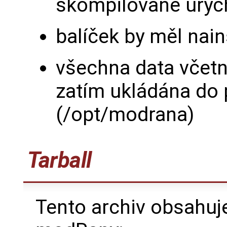
skompilované urych
balíček by měl nai
všechna data včetn
zatím ukládána do 
(/opt/modrana)
Tarball
Tento archiv obsahuj