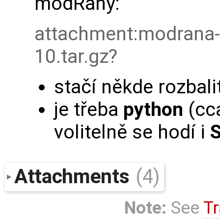
modRany:
attachment:modrana-
10.tar.gz
stačí někde rozbali
je třeba
python
(cc
volitelně se hodí i
S
Attachments
(4)
Note:
See
Tr