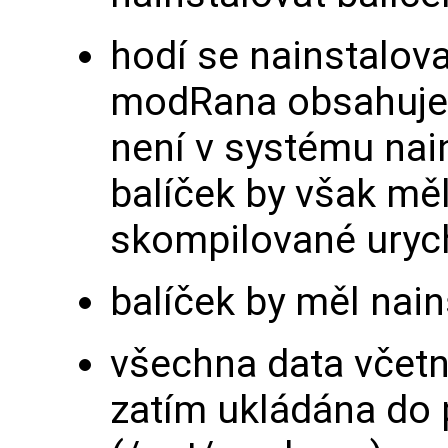
hodí se nainstalova
modRana obsahuje s
není v systému nain
balíček by však měl 
skompilované urych
balíček by měl nai
všechna data včetn
zatím ukládána do 