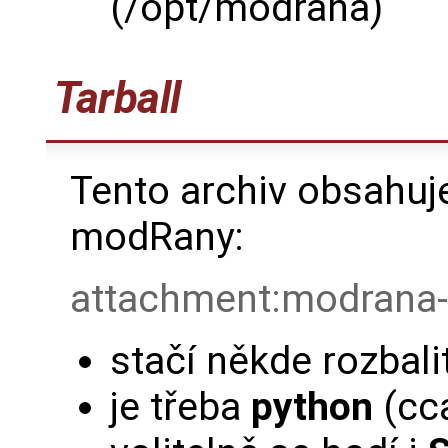
(/opt/modrana)
Tarball
Tento archiv obsahuj
modRany:
attachment:modrana-
stačí někde rozbali
je třeba
python
(cc