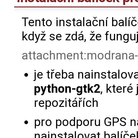
Tento instalační balí
když se zdá, že funguj
attachment:modrana-
je třeba nainstalov
python-gtk2
, které
repozitářích
pro podporu GPS na
nainstalovat balíč