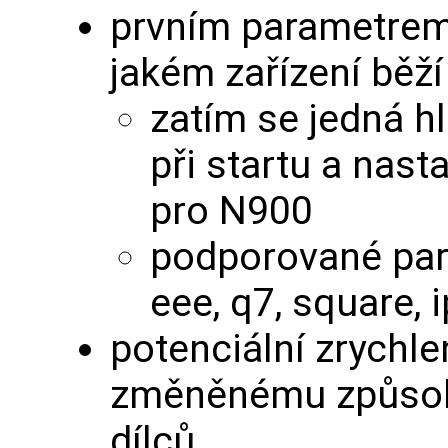
prvním parametrem 
jakém zařízení běží
zatím se jedná hl
při startu a nast
pro N900
podporované para
eee, q7, square, 
potenciální zrychle
změněnému způsob
dílců