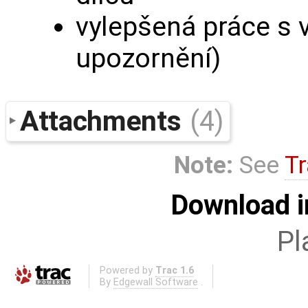
vylepšená práce s v
upozornění)
Attachments
(4)
Note:
See
Tr
Download i
Pl
Powered by
Trac 1.6
By
Edgewall Software
.