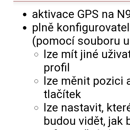
aktivace GPS na N
plně konfigurovatel
(pomocí souboru u
lze mít jiné uživ
profil
lze měnit pozici 
tlačítek
lze nastavit, kte
budou vidět, jak