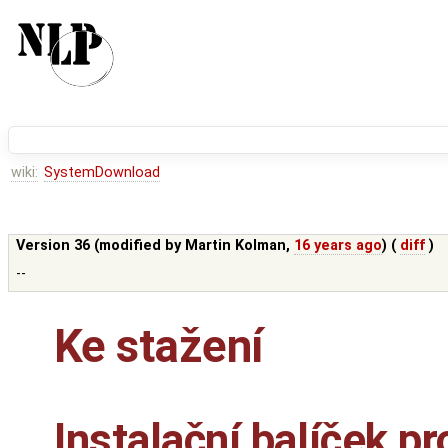
wiki:
SystemDownload
Version 36 (modified by
Martin Kolman
,
16 years ago
) (
diff
)
--
Ke stažení
Instalační balíček p