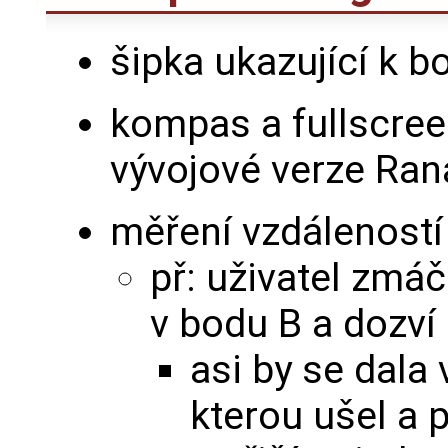
šipka ukazující k 
kompas a fullscree
vývojové verze Ran
měření vzdáleností
př: uživatel zmáč
v bodu B a dozví
asi by se dala
kterou ušel a 