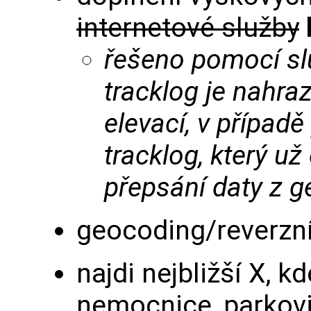
internetové služby
řešeno pomocí s
tracklog je nahr
elevací, v případě
tracklog, který už
přepsání daty z 
geocoding/reverzn
najdi nejbližší X, 
nemocnice, parkoviš