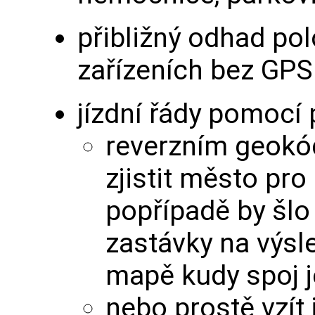
přibližný odhad pol
zařízeních bez GPS
jízdní řády pomocí
reverzním geokód
zjistit město pro 
popřípadě by šlo
zastávky na výsl
mapě kudy spoj j
nebo prostě vzít 