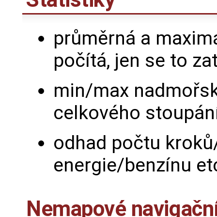
průměrná a maximál
počítá, jen se to z
min/max nadmořská
celkového stoupán
odhad počtu kroků
energie/benzínu et
Nemapové navigačn