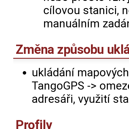
cílovou stanici, 
manuálním zadání
Změna způsobu uklá
ukládání mapových d
TangoGPS -> omeze
adresáři, využití s
Profily