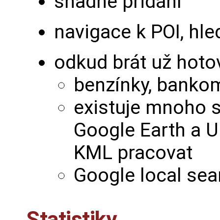
snadné přidání
navigace k POI, hle
odkud brát už hoto
benzínky, bankom
existuje mnoho 
Google Earth a U
KML pracovat
Google local sea
Statistiky