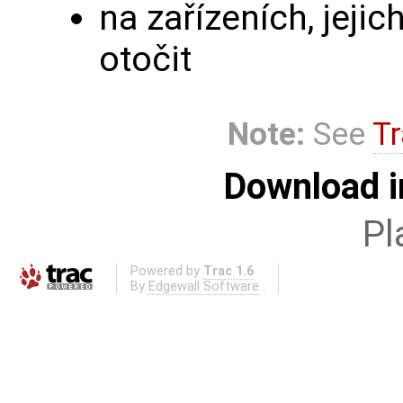
na zařízeních, jeji
otočit
Note:
See
Tr
Download i
Pl
Powered by
Trac 1.6
By
Edgewall Software
.