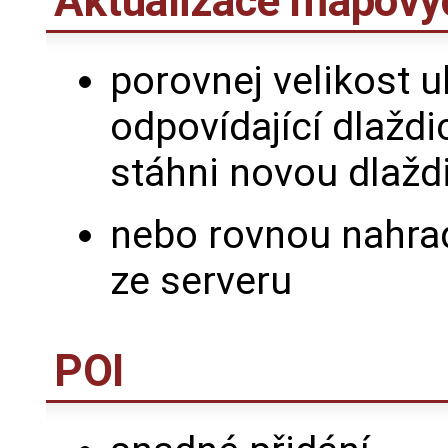
Aktualizace mapový
porovnej velikost u
odpovídající dlaždic
stáhni novou dlaždi
nebo rovnou nahra
ze serveru
POI