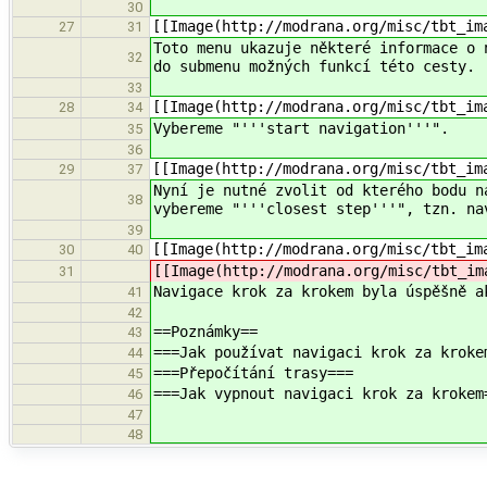
30
[[Image(http://modrana.org/misc/tbt_im
27
31
Toto menu ukazuje některé informace o 
32
do submenu možných funkcí této cesty.
33
[[Image(http://modrana.org/misc/tbt_im
28
34
Vybereme "'''start navigation'''".
35
36
[[Image(http://modrana.org/misc/tbt_im
29
37
Nyní je nutné zvolit od kterého bodu n
38
vybereme "'''closest step'''", tzn. na
39
[[Image(http://modrana.org/misc/tbt_im
30
40
[[Image(http://modrana.org/misc/tbt_im
31
Navigace krok za krokem byla úspěšně a
41
42
==Poznámky==
43
===Jak používat navigaci krok za kroke
44
===Přepočítání trasy===
45
===Jak vypnout navigaci krok za krokem
46
47
48