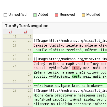
Unmodified
Added
Removed
Modified
TurnByTurnNavigation
v1
v2
19
19
[[Image(http://modrana.org/misc/tbt_im
20
20
Jakmile tlačítko zezelená, můžeme klik
21
Jakmile tlačítko zezelená, můžeme klik
21
22
22
[[Image(http://modrana.org/misc/tbt_im
23
23
Zelený terčík na mapě značí cílový bod
24
spustit vyhledávání
tras
y mezi naší ak
Zelený terčík na mapě značí cílový bod
24
spustit vyhledávání
cest
y mezi naší ak
25
25
==Aktivace navigace krok za krokem==
26
[[Image(http://modrana.org/misc/tbt_im
26
27
Modrá čára představuje nalezenou cestu
28
například zabočit, změnit jízdní pruh,
Klikneme na tlačítko "'''route info'''
29