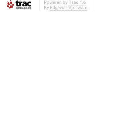
Powered by
Trac 1.6
By
Edgewall Software
.