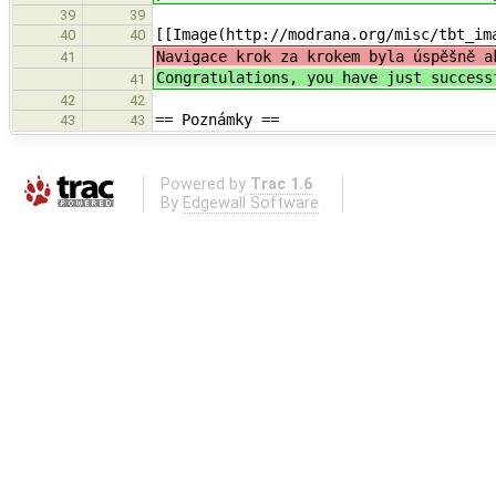
39
39
[[Image(http://modrana.org/misc/tbt_im
40
40
Navigace krok za krokem byla úspěšně a
41
Congratulations, you have just success
41
42
42
== Poznámky ==
43
43
Powered by
Trac 1.6
By
Edgewall Software
.