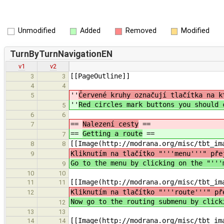
Unmodified
Added
Removed
Modified
TurnByTurnNavigationEN
v1
v2
[[PageOutline]]
3
3
4
4
''
Červené kruhy označují tlačítka na k
5
''
Red circles mark buttons you should 
5
6
6
==
Nalezení cesty
==
7
==
Getting a route
==
7
[[Image(http://modrana.org/misc/tbt_im
8
8
Kliknutím na tlačítko "'''menu'''" pře
9
Go to the menu by clicking on the "'''
9
10
10
[[Image(http://modrana.org/misc/tbt_im
11
11
Kliknutím na tlačítko "'''route'''" př
12
Now go to the routing submenu by click
12
13
13
[[Image(http://modrana.org/misc/tbt_im
14
14