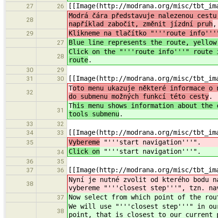
[[Image(http://modrana.org/misc/tbt_im
27
26
Modrá čára představuje nalezenou cestu
28
například zabočit, změnit jízdní pruh
,
Klikneme na tlačítko "'''route info'''
29
Blue line represents the route, yellow
27
Click on the "'''route info'''" route 
28
route
.
30
29
[[Image(http://modrana.org/misc/tbt_im
31
30
T
oto menu ukazuje některé informace o 
32
do submenu možných funkcí této cesty
.
T
his menu shows information about the 
31
tools submenu
.
33
32
[[Image(http://modrana.org/misc/tbt_im
34
33
Vybereme
"'''start navigation'''".
35
Click on
"'''start navigation'''".
34
36
35
[[Image(http://modrana.org/misc/tbt_im
37
36
Nyní je nutné zvolit od kterého bodu n
38
vybereme "'''closest step'''", tzn. na
Now select from which point of the rou
37
We will use "'''closest step'''" in ou
38
point, that is closest to our current 