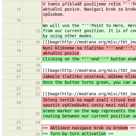
V tomto příkladě použijeme režim "'''P
aktuální pozice. Navigaci krok za krok
15
způsobem.
16
We will use the "'''Point to Here, Her
from our current position. It is of co
15
by using other modes.
[[Image(http://modrana.org/misc/tbt_im
17
16
Nyní klikneme na tlačítko "'''end'''",
18
aktuální pozice
.
Clicking on the "'''end'''" button ena
17
19
18
[[Image(http://modrana.org/misc/tbt_im
20
19
Jakmile tlačítko zezelená, můžeme klik
21
Once the button turns green, you can a
20
22
21
[[Image(http://modrana.org/misc/tbt_im
23
22
Zelený terčík na mapě značí cílový bod
24
spustit vyhledávání cesty mezi naší ak
Green marker on the map represents the
23
routing between our current position a
25
24
==
Aktivace navigace krok za krokem
==
26
==
Turn-by-turn activation
==
25