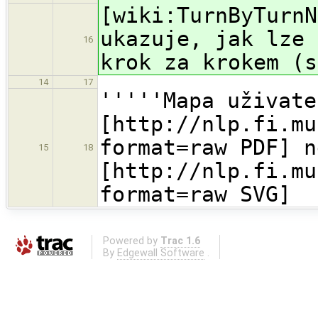
[wiki:TurnByTurnN
ukazuje, jak lze 
16
krok za krokem (s
14
17
'''''Mapa uživate
[http://nlp.fi.mu
format=raw PDF] n
15
18
[http://nlp.fi.mu
format=raw SVG]
Powered by
Trac 1.6
By
Edgewall Software
.