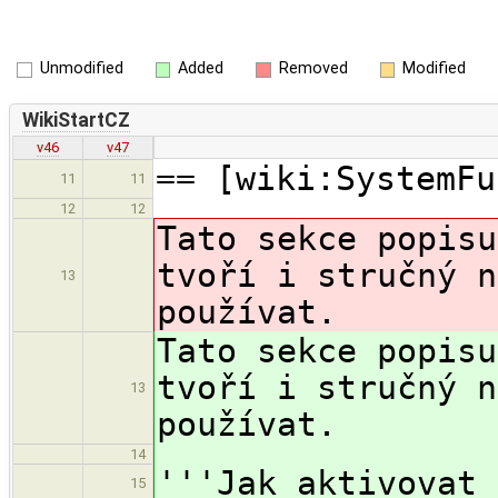
Unmodified
Added
Removed
Modified
WikiStartCZ
v46
v47
== [wiki:SystemFu
11
11
12
12
Tato sekce popisu
tvoří i stručný n
13
používat.
Tato sekce popisu
tvoří i stručný n
13
používat.
14
'''Jak aktivovat 
15