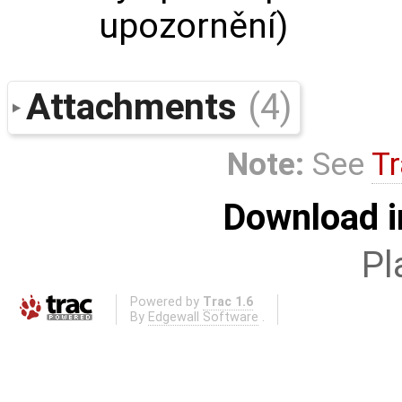
upozornění)
Attachments
(4)
Note:
See
Tr
Download i
Pl
Powered by
Trac 1.6
By
Edgewall Software
.