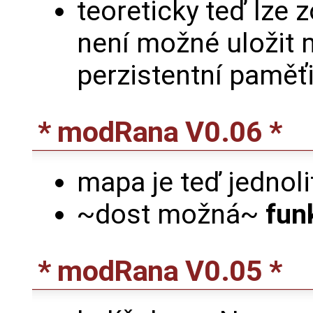
teoreticky teď lze 
není možné uložit 
perzistentní paměť
* modRana V0.06 *
mapa je teď jednoli
~dost možná~
fun
* modRana V0.05 *