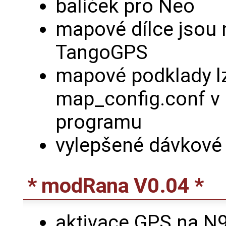
balíček pro Neo
mapové dílce jsou n
TangoGPS
mapové podklady lz
map_config.conf v
programu
vylepšené dávkové
* modRana V0.04 *
aktivace GPS na N