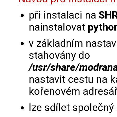
při instalaci na
SHR
nainstalovat
python
v základním nastav
stahovány do
/usr/share/modran
nastavit cestu na k
kořenovém adresáři
lze sdílet společn