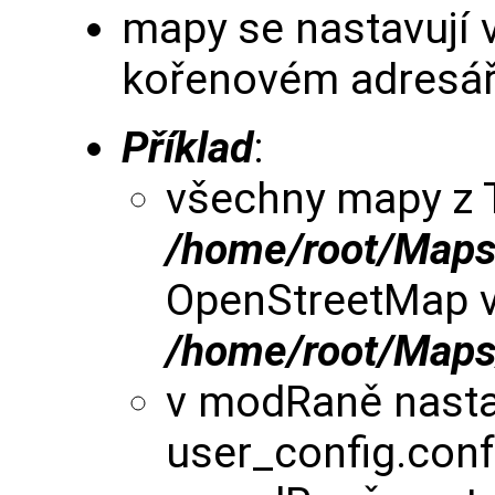
mapy se nastavují 
kořenovém adresáři
Příklad
:
všechny mapy z
/home/root/Map
OpenStreetMap v
/home/root/Map
v modRaně nastav
user_config.con