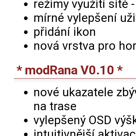
režimy využití sítě 
mírné vylepšení už
přidání ikon
nová vrstva pro ho
* modRana V0.10 *
nové ukazatele zbýv
na trase
vylepšený OSD výšk
intuitivnější aktiva