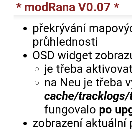
* modRana V0.07 *
překrývání mapový
průhlednosti
OSD widget zobrazuj
je třeba aktivova
na Neu je třeba 
cache/tracklogs/
fungovalo
po up
zobrazení aktuální 