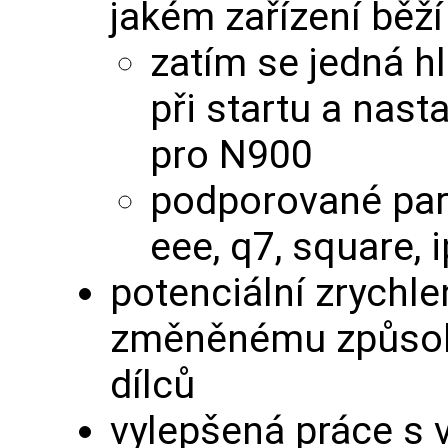
jakém zařízení běží
zatím se jedná hl
při startu a nast
pro N900
podporované para
eee, q7, square, 
potenciální zrychle
změněnému způsob
dílců
vylepšená práce s v