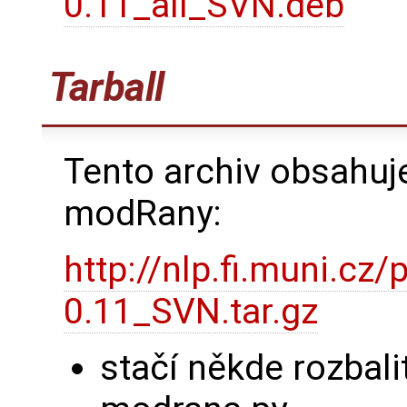
0.11_all_SVN.deb
Tarball
Tento archiv obsahuj
modRany:
http://nlp.fi.muni.c
0.11_SVN.tar.gz
stačí někde rozbali