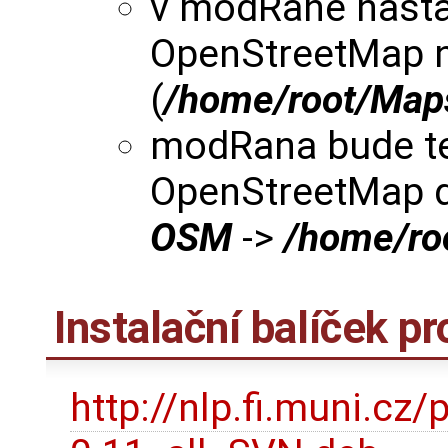
v modRaně nastav
OpenStreetMap 
(
/home/root/Ma
modRana bude te
OpenStreetMap d
OSM
->
/home/r
Instalační balíček p
http://nlp.fi.muni.c