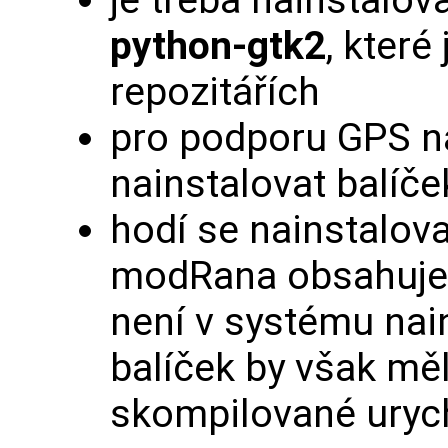
je třeba nainstalov
python-gtk2
, které
repozitářích
pro podporu GPS na
nainstalovat balíč
hodí se nainstalova
modRana obsahuje s
není v systému nain
balíček by však měl 
skompilované urych