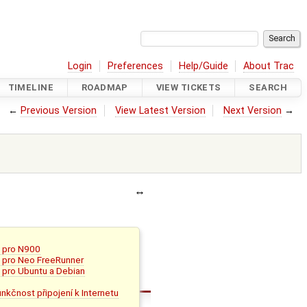
Login
Preferences
Help/Guide
About Trac
TIMELINE
ROADMAP
VIEW TICKETS
SEARCH
←
Previous Version
View Latest Version
Next Version
→
k pro N900
k pro Neo FreeRunner
k pro Ubuntu a Debian
funkčnost připojení k Internetu