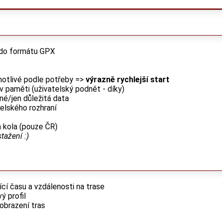
 do formátu GPX
enotlivé podle potřeby =>
výrazně rychlejší start
 v paměti (uživatelský podnět - díky)
lné/jen důležitá data
telského rozhraní
á kola (pouze ČR)
tažení :)
cí času a vzdálenosti na trase
 profil
zobrazení tras