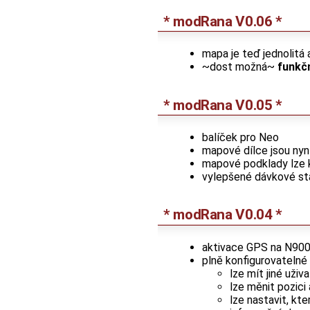
* modRana V0.06 *
mapa je teď jednolitá 
~dost možná~
funkč
* modRana V0.05 *
balíček pro Neo
mapové dílce jsou nyn
mapové podklady lze 
vylepšené dávkové st
* modRana V0.04 *
aktivace GPS na N900
plně konfigurovatelné
lze mít jiné uživ
lze měnit pozici
lze nastavit, kt