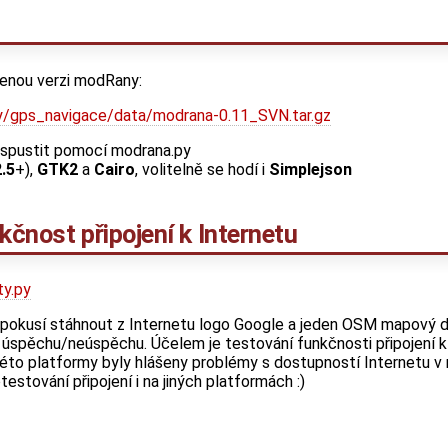
lenou verzi modRany:
ekty/gps_navigace/data/modrana-0.11_SVN.tar.gz
a spustit pomocí modrana.py
2.5
+),
GTK2
a
Cairo
, volitelně se hodí i
Simplejson
nkčnost připojení k Internetu
ty.py
 pokusí stáhnout z Internetu logo Google a jeden OSM mapový d
 úspěchu/neúspěchu. Účelem je testování funkčnosti připojení k
této platformy byly hlášeny problémy s dostupností Internetu v
testování připojení i na jiných platformách :)