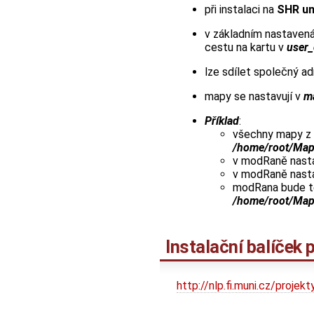
při instalaci na
SHR un
v základním nastaven
cestu na kartu v
user_
lze sdílet společný a
mapy se nastavují v
m
Příklad
:
všechny mapy z
/home/root/Ma
v modRaně nasta
v modRaně nasta
modRana bude te
/home/root/Ma
Instalační balíček 
http://nlp.fi.muni.cz/proj