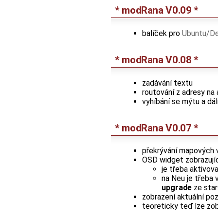
* modRana V0.09 *
balíček pro
Ubuntu/De
* modRana V0.08 *
zadávání textu
routování z adresy na
vyhíbání se mýtu a dál
* modRana V0.07 *
překrývání mapových v
OSD widget zobrazující
je třeba aktivov
na Neu je třeba 
upgrade
ze star
zobrazení aktuální poz
teoreticky teď lze zo