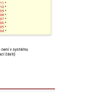
11 *
10 *
09 *
08 *
07 *
06 *
05 *
04 *
e není v systému
cí části)