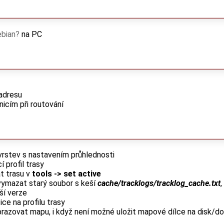
bian
na PC
 adresu
nicím při routování
rstev s nastavením průhlednosti
 profil trasy
at trasu v
tools -> set active
vymazat starý soubor s keší
cache/tracklogs/tracklog_cache.txt
ší verze
ice na profilu trasy
brazovat mapu, i když není možné uložit mapové dílce na disk/do