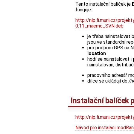
Tento instalační balíček je
funguje:
http://nlp.fi.muni.cz/proj
0.11_maemo_SVN.deb
je třeba nainstalovat 
jsou ve standardní rep
pro podporu GPS na N9
location
hodí se nainstalovat i
nainstalován, distribu
pracovního adresář m
dílce se ukládají do
/h
Instalační balíček
http://nlp.fi.muni.cz/proje
Návod pro instalaci modRa