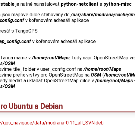
stable
je nutné nainstalovat
python-netclient
a
python-misc
á jsou mapové dílce stahovány do
/usr/share/modrana/cache/i
config.conf
v kořenovém adresáři aplikace
dresář s TangoGPS
ap_config.conf
v kořenovém adresáři aplikace
 Tanga máme v
/home/root/Maps
, tedy např. OpenStreetMap vr
ps/OSM
víme tile_folder v user_config.conf na
/home/root/Maps
víme prefix vrstvy pro OpenStreetMap na
OSM
(
/home/root/
dy hledat a ukládat OpenStreetMap dílce v
/home/root/Maps
ps/OSM
pro Ubuntu a Debian
ekty/gps_navigace/data/modrana-0.11_all_SVN.deb