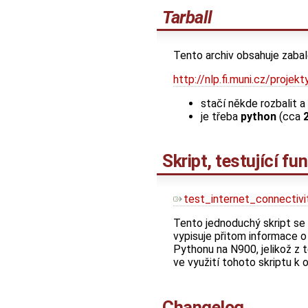
Tarball
Tento archiv obsahuje zaba
http://nlp.fi.muni.cz/proj
stačí někde rozbalit 
je třeba
python
(cca
Skript, testující fu
test_internet_connectivi
Tento jednoduchý skript se
vypisuje přitom informace o
Pythonu na N900, jelikož z 
ve využití tohoto skriptu k o
Changelog