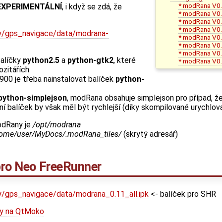
* modRana V0.
EXPERIMENTÁLNÍ
, i když se zdá, že
* modRana V0.
* modRana V0.
* modRana V0.
ekty/gps_navigace/data/modrana-
* modRana V0.
* modRana V0.
* modRana V0.
balíčky
python2.5
a
python-gtk2
, které
* modRana V0.
ozitářích
00 je třeba nainstalovat balíček
python-
python-simplejson
, modRana obsahuje simplejson pro případ, ž
ční balíček by však měl být rychlejší (díky skompilované urychlova
odRany je
/opt/modrana
ome/user/MyDocs/.modRana_tiles/
(skrytý adresář)
 pro Neo FreeRunner
kty/gps_navigace/data/modrana_0.11_all.ipk
<- balíček pro SHR
ny na QtMoko