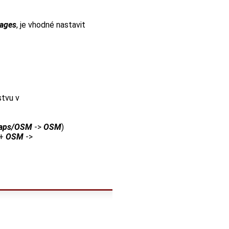
mages
, je vhodné nastavit
stvu v
Maps/OSM
->
OSM
)
+
OSM
->