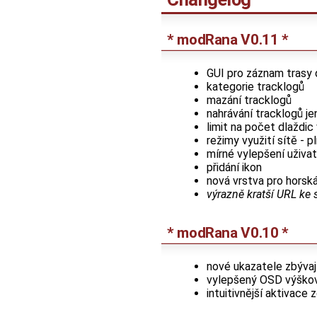
* modRana V0.11 *
GUI pro záznam trasy
kategorie tracklogů
mazání tracklogů
nahrávání tracklogů j
limit na počet dlaždic
režimy využití sítě - p
mírné vylepšení uživa
přidání ikon
nová vrstva pro horsk
výrazně kratší URL ke s
* modRana V0.10 *
nové ukazatele zbývají
vylepšený OSD výškový
intuitivnější aktivace 