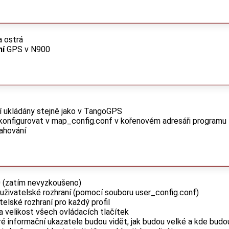
a ostrá
ní
GPS v N900
í ukládány stejně jako v TangoGPS
konfigurovat v map_config.conf v kořenovém adresáři programu
ahování
 (zatím nevyzkoušeno)
 uživatelské rozhraní (pomocí souboru user_config.conf)
atelské rozhraní pro každý profil
 a velikost všech ovládacích tlačítek
eré informační ukazatele budou vidět, jak budou velké a kde budo