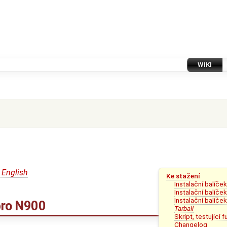
WIKI
 English
Ke stažení
Instalační balíče
Instalační balíče
Instalační balíče
 pro N900
Tarball
Skript, testující 
Changelog